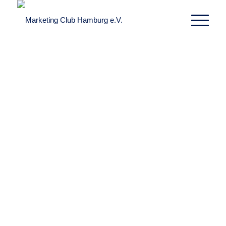
AMG Bremen – Testfahrt
&
Besichtigung
03.03.2025
Club Special