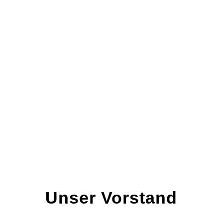
Kirsten Trenkner
Leiterin Marketing & International Brand
Director, Carl Kühne KG
Unser Vorstand