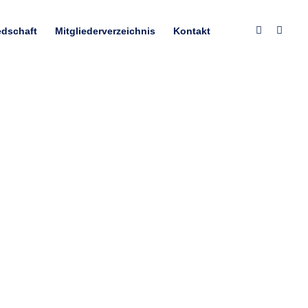
edschaft
Mitgliederverzeichnis
Kontakt
ortnite EM Finale