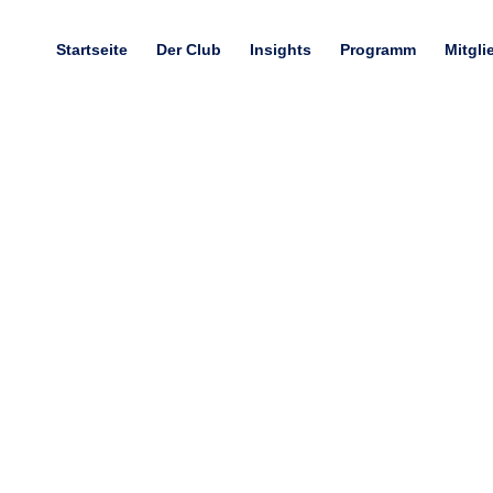
Startseite
Der Club
Insights
Programm
Mitgli
s-Einblick zum ERAZER F
24.10.2025
Club vor Ort