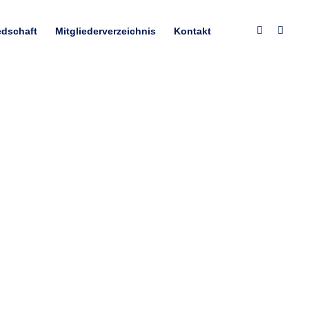
edschaft
Mitgliederverzeichnis
Kontakt
hgefragt ist? Weil