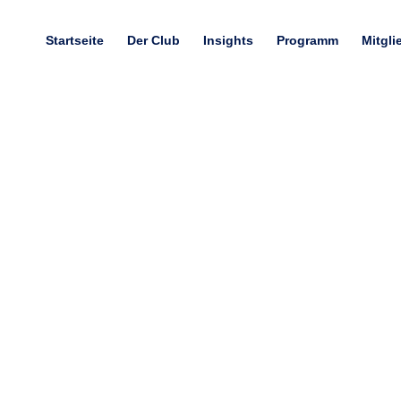
Startseite
Der Club
Insights
Programm
Mitgli
: Warum Hamburg so nac
wir Hamburg sind!
05.02.2024
Michael Otremba und Peter Brawand