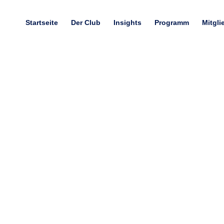
Startseite
Der Club
Insights
Programm
Mitgli
7. MarkenSlam 2024
12.11.2024