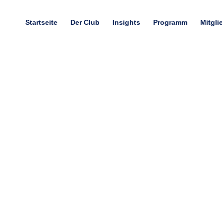
Startseite
Der Club
Insights
Programm
Mitgli
nelle Kommunikation au
03.12.2024
Nadja Amireh