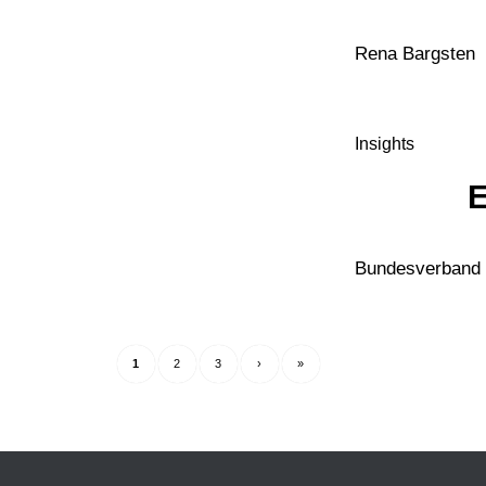
Rena Bargsten
Insights
E
Bundesverband 
1
2
3
›
»